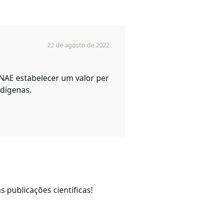
22 de agosto de 2022
PNAE estabelecer um valor per
ndígenas.
 publicações científicas!